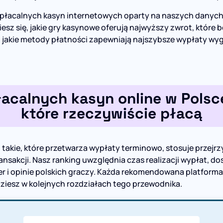
łacalnych kasyn internetowych oparty na naszych danych i a
sz się, jakie gry kasynowe oferują najwyższy zwrot, które 
 i jakie metody płatności zapewniają najszybsze wypłaty wy
acalnych kasyn online w Polsce
które rzeczywiście płacą
takie, które przetwarza wypłaty terminowo, stosuje przejrzy
nsakcji. Nasz ranking uwzględnia czas realizacji wypłat, d
er i opinie polskich graczy. Każda rekomendowana platforma
dziesz w kolejnych rozdziałach tego przewodnika.