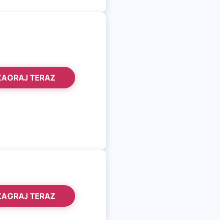
ZAGRAJ TERAZ
ZAGRAJ TERAZ