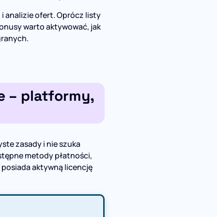
nalizie ofert. Oprócz listy
bonusy warto aktywować, jak
granych.
 – platformy,
ste zasady i nie szuka
ostępne metody płatności,
 posiada aktywną licencję