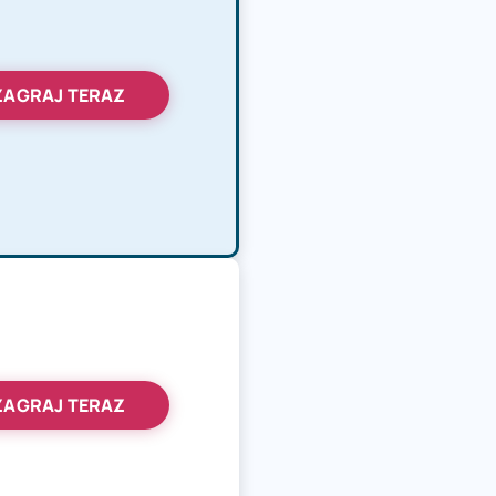
ZAGRAJ TERAZ
ZAGRAJ TERAZ