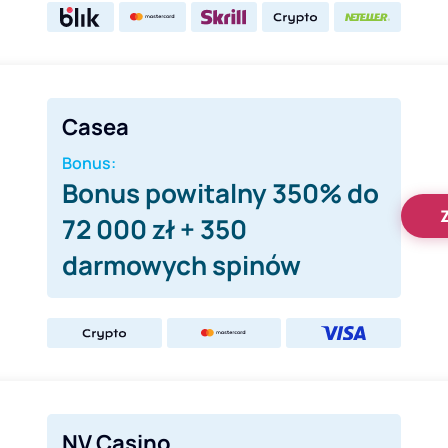
Casea
Bonus:
Bonus powitalny 350% do
72 000 zł + 350
darmowych spinów
NV Casino