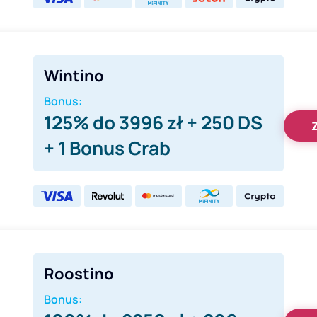
Wintino
Bonus:
125% do 3996 zł + 250 DS
+ 1 Bonus Crab
Roostino
Bonus: