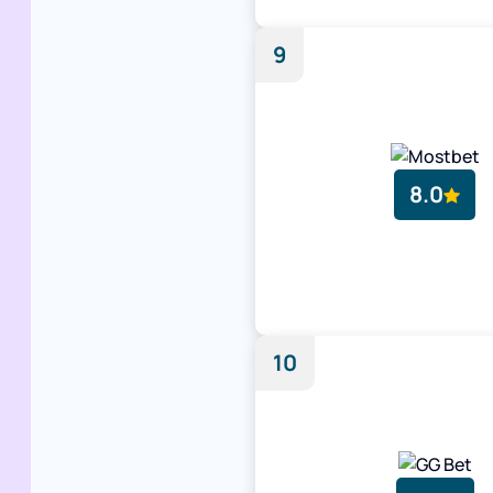
9
8.0
10