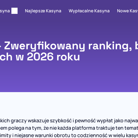
asyna
Najlepsze Kasyna
Wypłacalne Kasyna
Nowe Kas
 Zweryfikowany ranking, 
ch w 2026 roku
ich graczy wskazuje szybkość i pewność wypłat jako najwa
em polega na tym, że nie każda platforma traktuje ten tema
imity i niejasne warunki obrotu to codzienność w wielu kas